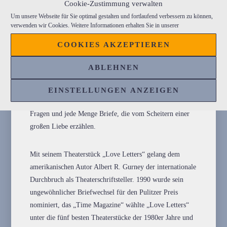
Cookie-Zustimmung verwalten
Um unsere Webseite für Sie optimal gestalten und fortlaufend verbessern zu können,
In diesen Briefen vertrauen sie sich alles an, mal traurig
verwenden wir Cookies. Weitere Informationen erhalten Sie in unserer
und nachdenklich, mal wütend oder sehnsuchtsvoll
COOKIES AKZEPTIEREN
berichten sie über sich. Und obwohl Melissa das Briefe
schreiben hasst, teilen sie so ihr gesamtes Leben
ABLEHNEN
miteinander. Im wirklichen Leben finden sie jedoch nicht
wahrhaftig zueinander, kommen aber auch nie wirklich
EINSTELLUNGEN ANZEIGEN
voneinander los. Und am Ende bleiben nur Sehnsüchte,
Fragen und jede Menge Briefe, die vom Scheitern einer
großen Liebe erzählen.
Mit seinem Theaterstück „Love Letters“ gelang dem
amerikanischen Autor Albert R. Gurney der internationale
Durchbruch als Theaterschriftsteller. 1990 wurde sein
ungewöhnlicher Briefwechsel für den Pulitzer Preis
nominiert, das „Time Magazine“ wählte „Love Letters“
unter die fünf besten Theaterstücke der 1980er Jahre und