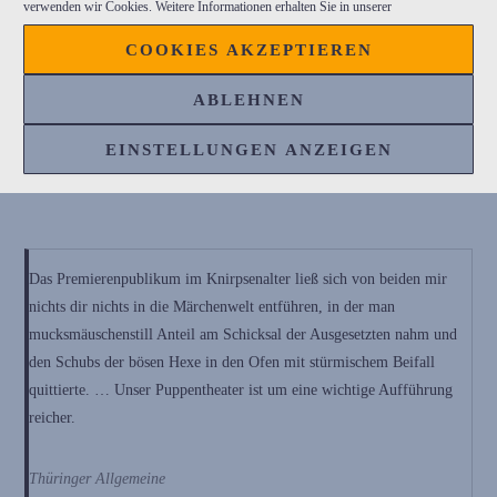
trotzdem ungemein stimmungsvoll und lebendig ist. … Natürlich ist
verwenden wir Cookies. Weitere Informationen erhalten Sie in unserer
es die liebevolle, lebendige Spielweise von Kristine Stahl und Ronald
COOKIES AKZEPTIEREN
Mernitz, die den Theaterbesuch zu einem besonderen Erlebnis
machen.
ABLEHNEN
EINSTELLUNGEN ANZEIGEN
Mitteldeutsche Zeitung, Halle
Das Premierenpublikum im Knirpsenalter ließ sich von beiden mir
nichts dir nichts in die Märchenwelt entführen, in der man
mucksmäuschenstill Anteil am Schicksal der Ausgesetzten nahm und
den Schubs der bösen Hexe in den Ofen mit stürmischem Beifall
quittierte. … Unser Puppentheater ist um eine wichtige Aufführung
reicher.
Thüringer Allgemeine