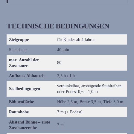
TECHNISCHE BEDINGUNGEN
Zielgruppe
für Kinder ab 4 Jahren
Spieldauer
40 min
max. Anzahl der
80
Zuschauer
Aufbau-/ Abbauzeit
2,5 h / 1 h
verdunkelbar, ansteigende Stuhlreihen
Saalbedingungen
oder Podest 0,6
–
1,0 m
Bühnenfläche
Höhe 2,5 m, Breite 3,5 m, Tiefe 3,0 m
Raumhöhe
3 m (+ Podest)
Abstand Bühne – erste
2 m
Zuschauerreihe