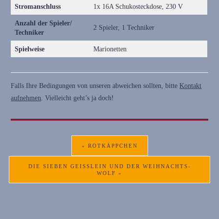
Stromanschluss
1x 16A Schukosteckdose, 230 V
Anzahl der Spieler/
2 Spieler, 1 Techniker
Techniker
Spielweise
Marionetten
Falls Ihre Bedingungen von unseren abweichen sollten, bitte
Kontakt
aufnehmen
. Vielleicht geht’s ja doch!
« ROTKÄPPCHEN
DIE SIEBEN GEISSLEIN UND DER WEIHNACHTS-W
OLF »